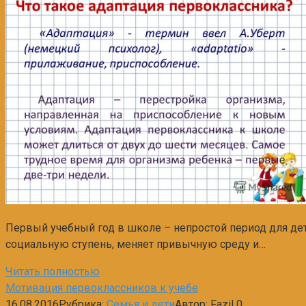
Первый учебный год в школе – непростой период для дет
социальную ступень, меняет привычную среду и…
Читать полностью
Мотивация первоклассников к учебе
16.08.2016
Рубрика:
Семья и дети
Автор:
Fazil
0