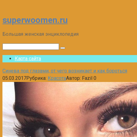
superwoomen.ru
Перейти
к
контенту
Большая женская энциклопедия
Поиск:
Карта сайта
Синева под глазами, от чего возникает и как бороться
05.03.2017
Рубрика:
Красота
Автор:
Fazil
0