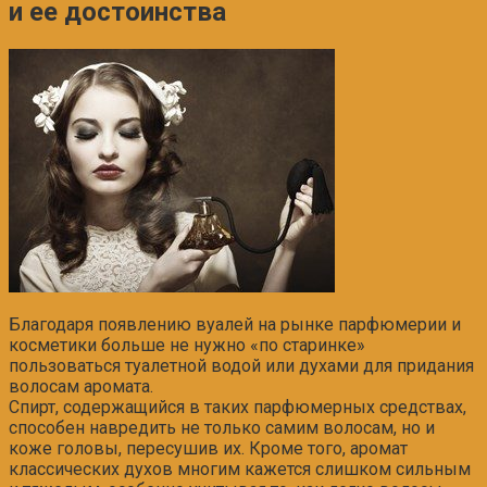
и ее достоинства
Благодаря появлению вуалей на рынке парфюмерии и
косметики больше не нужно «по старинке»
пользоваться туалетной водой или духами для придания
волосам аромата.
Спирт, содержащийся в таких парфюмерных средствах,
способен навредить не только самим волосам, но и
коже головы, пересушив их. Кроме того, аромат
классических духов многим кажется слишком сильным