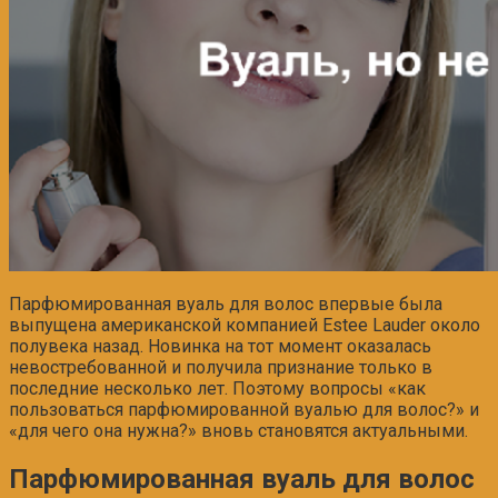
Парфюмированная
вуаль для волос впервые была
выпущена
американской компанией Estee Lauder около
полувека назад. Новинка на тот момент оказалась
невостребованной и получила признание только в
последние несколько лет. Поэтому вопросы «как
пользоваться
парфюмированной
вуалью для волос?» и
«для чего она нужна?» вновь становятся
актуальными.
Парфюмированная вуаль для волос