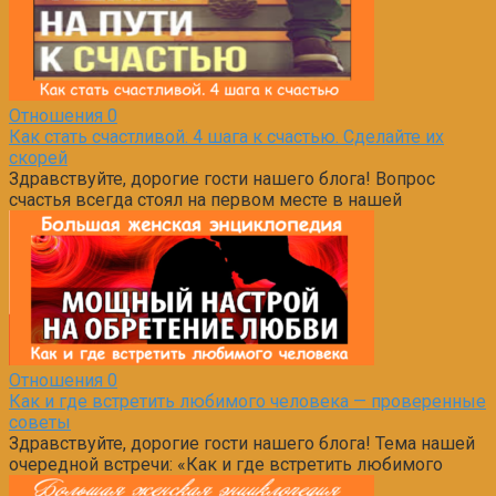
Отношения
0
Как стать счастливой. 4 шага к счастью. Сделайте их
скорей
Здравствуйте, дорогие гости нашего блога! Вопрос
счастья всегда стоял на первом месте в нашей
Отношения
0
Как и где встретить любимого человека — проверенные
советы
Здравствуйте, дорогие гости нашего блога! Тема нашей
очередной встречи: «Как и где встретить любимого