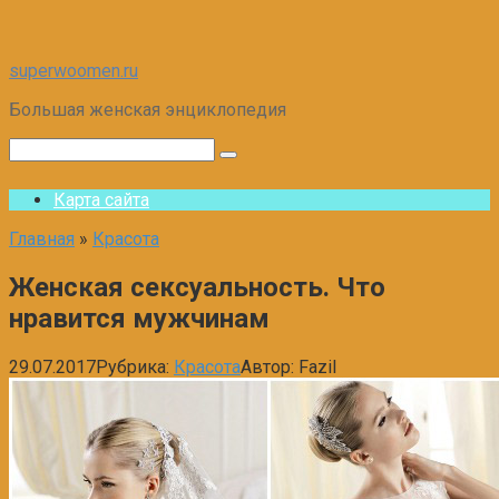
Перейти
superwoomen.ru
к
Большая женская энциклопедия
контенту
Поиск:
Карта сайта
Главная
»
Красота
Женская сексуальность. Что
нравится мужчинам
29.07.2017
Рубрика:
Красота
Автор:
Fazil