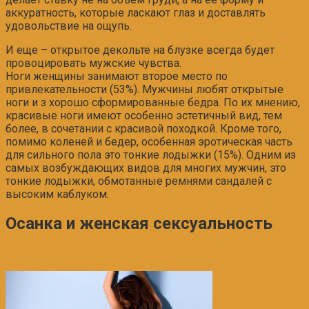
аккуратность, которые ласкают глаз и доставлять
удовольствие на ощупь.
И еще – открытое декольте на блузке всегда будет
провоцировать мужские чувства.
Ноги женщины занимают второе место по
привлекательности (53%). Мужчины любят открытые
ноги и з хорошо сформированные бедра. По их мнению,
красивые ноги имеют особенно эстетичный вид, тем
более, в сочетании с красивой походкой. Кроме того,
помимо коленей и бедер, особенная эротическая часть
для сильного пола это тонкие лодыжки (15%). Одним из
самых возбуждающих видов для многих мужчин, это
тонкие лодыжки, обмотанные ремнями сандалей с
высоким каблуком.
Осанка и женская сексуальность