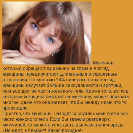
Мужчины,
которые обращают внимание на глаза и взгляд
женщины, предпочитают длительные и серьезные
отношения. По мнению 24% сильного пола взгляд
женщины излучает больше сексуальности и эротики,
чем все другие части женского тела. Кроме того, взгляд,
которым женщина смотрит на мужчину, может показать
многое, даже что она желает, чтобы между ними что то
произошло.
Приятно, что мужчины находят сексуальными почти все
части женского тела. Если Вы завели разговор с
мужчиной, то можете услышать высказывания вроде:
«Не идет, а плывет! Какая походка!».