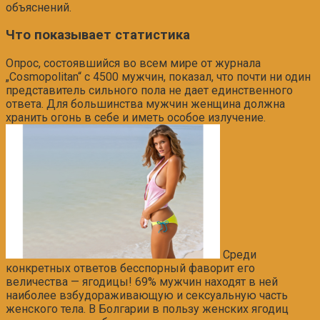
объяснений.
Что показывает статистика
Опрос, состоявшийся во всем мире от журнала
„Cosmopolitan“ с 4500 мужчин, показал, что почти ни один
представитель сильного пола не дает единственного
ответа. Для большинства мужчин женщина должна
хранить огонь в себе и иметь особое излучение.
Среди
конкретных ответов бесспорный фаворит его
величества — ягодицы! 69% мужчин находят в ней
наиболее взбудораживающую и сексуальную часть
женского тела. В Болгарии в пользу женских ягодиц