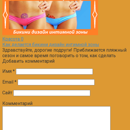
Красота
0
Как делается бикини дизайн интимной зоны
Здравствуйте, дорогие подруги! Приближается пляжный
сезон и самое время поговорить о том, как сделать
Добавить комментарий
Имя
*
Email
*
Сайт
Комментарий