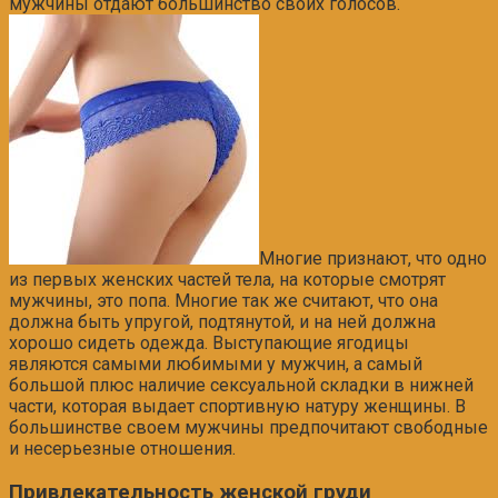
мужчины отдают большинство своих голосов.
Многие признают, что одно
из первых женских частей тела, на которые смотрят
мужчины, это попа. Многие так же считают, что она
должна быть упругой, подтянутой, и на ней должна
хорошо сидеть одежда. Выступающие ягодицы
являются самыми любимыми у мужчин, а самый
большой плюс наличие сексуальной складки в нижней
части, которая выдает спортивную натуру женщины. В
большинстве своем мужчины предпочитают свободные
и несерьезные отношения.
Привлекательность женской груди