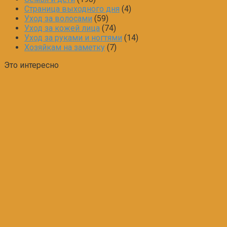
Страница выходного дня
(4)
Уход за волосами
(59)
Уход за кожей лица
(74)
Уход за руками и ногтями
(14)
Хозяйкам на заметку
(7)
Это интересно