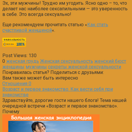
Эх, эти мужчины! Трудно им угодить. Ясно одно – то, что
делает нас наиболее сексапильными — это уверенность
в себе. Это всегда сексуально!
Еще рекомендуем прочитать статью «
Как стать
счастливой женщиной
«.
Post Views:
130
0
женская грудь
Женская сексуальность
женский бюст
женщины
мужчины
секреты женской сексуальности
Понравилась статья? Поделиться с друзьями:
Вам также может быть интересно
Отношения
0
Возраст и первое знакомство. Как вести себя при
знакомстве
Здравствуйте, дорогие гости нашего блога! Тема нашей
очередной встречи «Возраст и первое знакомство».
Почему