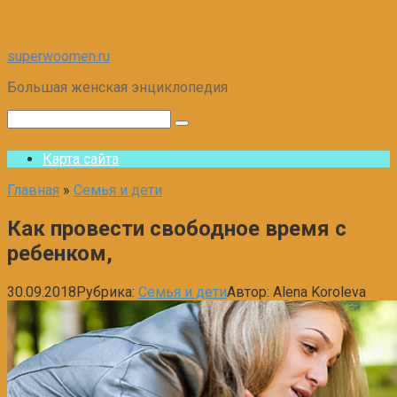
Перейти
superwoomen.ru
к
Большая женская энциклопедия
контенту
Поиск:
Карта сайта
Главная
»
Семья и дети
Как провести свободное время с
ребенком,
30.09.2018
Рубрика:
Семья и дети
Автор:
Alena Koroleva