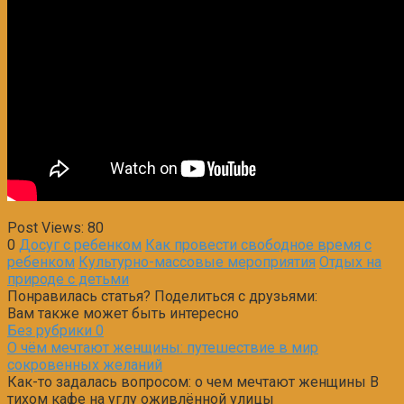
Post Views:
80
0
Досуг c ребенком
Как провести свободное время с
ребенком
Культурно-массовые мероприятия
Отдых на
природе с детьми
Понравилась статья? Поделиться с друзьями:
Вам также может быть интересно
Без рубрики
0
О чём мечтают женщины: путешествие в мир
сокровенных желаний
Как-то задалась вопросом: о чем мечтают женщины В
тихом кафе на углу оживлённой улицы