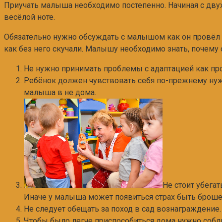
Приучать малыша необходимо постепенно. Начиная с двух
весёлой ноте.
Обязательно нужно обсуждать с малышом как он провёл ден
как без него скучали. Малышу необходимо знать, почему о
Не нужно принимать проблемы с адаптацией как про
Ребёнок должен чувствовать себя по-прежнему нужн
малыша в не дома.
Не стоит убегат
Иначе у малыша может появиться страх быть брош
Не следует обещать за поход в сад вознаграждение.
Чтобы было легче приспособиться дома нужно соблю