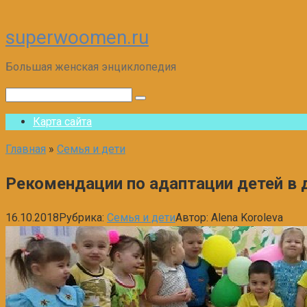
superwoomen.ru
Перейти
к
Большая женская энциклопедия
контенту
Поиск:
Карта сайта
Главная
»
Семья и дети
Рекомендации по адаптации детей в 
16.10.2018
Рубрика:
Семья и дети
Автор:
Alena Koroleva