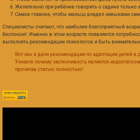
Желательно при ребёнке говорить о садике только 
Самое главное, чтобы малыш владел навыками сам
Специалисты считают, что наиболее благоприятный возрас
беспокоит. Именно в этом возрасте появляется потребно
выполнять рекомендации психологов и быть внимательн
Вот мы и дали рекомендации по адаптации детей в 
Узнаете почему застенчивость является недостатком
прочитав статью полностью!