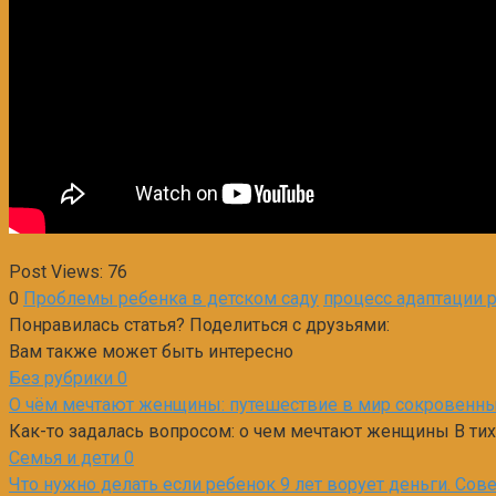
Post Views:
76
0
Проблемы ребенка в детском саду
процесс адаптации 
Понравилась статья? Поделиться с друзьями:
Вам также может быть интересно
Без рубрики
0
О чём мечтают женщины: путешествие в мир сокровенн
Как-то задалась вопросом: о чем мечтают женщины В ти
Семья и дети
0
Что нужно делать если ребенок 9 лет ворует деньги. Сов