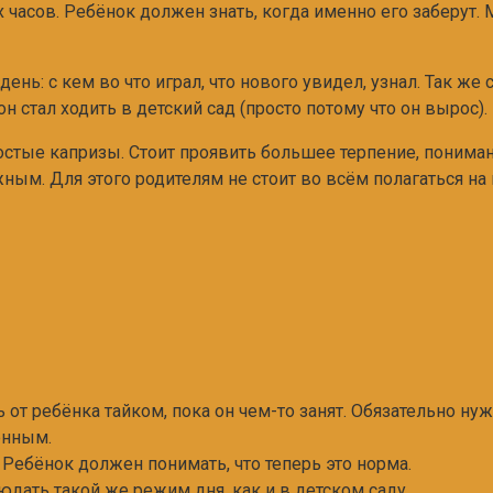
 часов. Ребёнок должен знать, когда именно его заберу
ь: с кем во что играл, что нового увидел, узнал. Так же 
н стал ходить в детский сад (просто потому что он вырос)
стые капризы. Стоит проявить большее терпение, пониман
ым. Для этого родителям не стоит во всём полагаться на
ь от ребёнка тайком, пока он чем-то занят. Обязательно нуж
енным.
 Ребёнок должен понимать, что теперь это норма.
дать такой же режим дня, как и в детском саду.