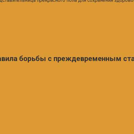
едставительница прекрасного пола для сохранения здорово
авила борьбы с преждевременным ст