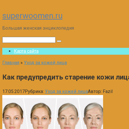
superwoomen.ru
Перейти
к
Большая женская энциклопедия
контенту
Поиск:
Карта сайта
Главная
»
Уход за кожей лица
Как предупредить старение кожи лиц
17.05.2017
Рубрика:
Уход за кожей лица
Автор:
Fazil