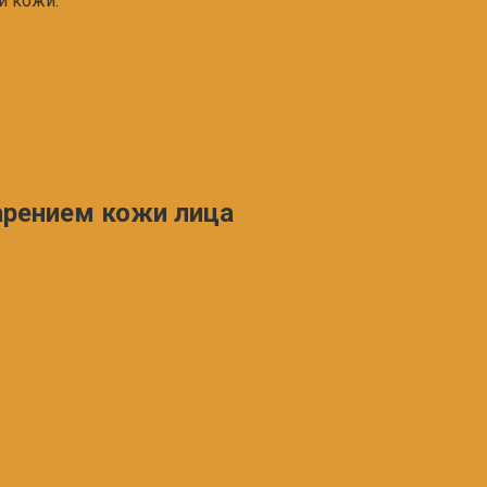
й кожи:
арением кожи лица