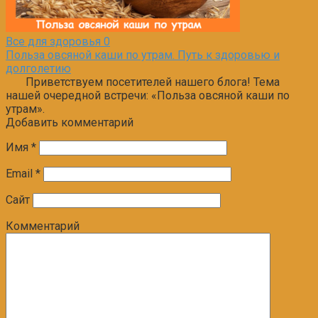
Все для здоровья
0
Польза овсяной каши по утрам. Путь к здоровью и
долголетию
Приветствуем посетителей нашего блога! Тема
нашей очередной встречи: «Польза овсяной каши по
утрам».
Добавить комментарий
Имя
*
Email
*
Сайт
Комментарий