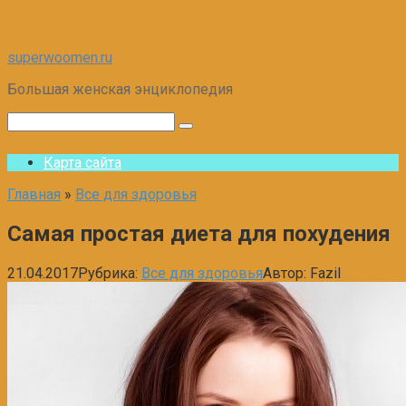
Перейти
superwoomen.ru
к
Большая женская энциклопедия
контенту
Поиск:
Карта сайта
Главная
»
Все для здоровья
Самая простая диета для похудения
21.04.2017
Рубрика:
Все для здоровья
Автор:
Fazil