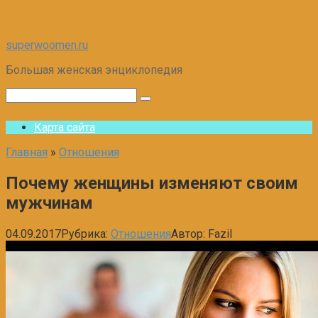
Перейти
superwoomen.ru
к
Большая женская энциклопедия
контенту
Поиск:
Карта сайта
Главная
»
Отношения
Почему женщины изменяют своим
мужчинам
04.09.2017
Рубрика:
Отношения
Автор:
Fazil