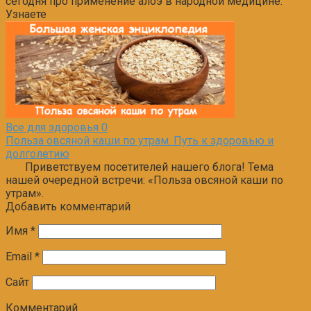
сегодня про применение алоэ в народной медицине.
Узнаете
Все для здоровья
0
Польза овсяной каши по утрам. Путь к здоровью и
долголетию
Приветствуем посетителей нашего блога! Тема
нашей очередной встречи: «Польза овсяной каши по
утрам».
Добавить комментарий
Имя
*
Email
*
Сайт
Комментарий