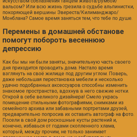
искусством соблазнения танцем живота/румбой/
вальсом? Или всю жизнь грезила о судьбе альпинистки,
покоряющей вершины Эвереста/Килиманджаро/
Монблана? Самое время заняться тем, что тебе по душе.
Перемены в домашней обстанове
помогут побороть весеннюю
депрессию
Как бы мы ни были заняты, значительную часть своего
дня приходится проводить дома. Настало время
взглянуть на своё жилище под другим углом. Поверь,
даже небольшая перестановка мебели и несколько
удачно подобранных аксессуаров способны изменить
знакомое пространство, вдохнув в него свежие нотки.
Открой в себе великого дизайнера! Смело укрась
помещение стильными фотографиями, снимками из
семейного архива или забавными портретами друзей,
предварительно попросив их оставить автограф на фото.
Посели в свой дом роскошные кусты растений и,
конечно, избавься от годами скопленного хлама,
который, между прочим, не только занимает