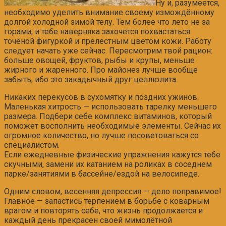
Ну и, разумеется,
необходимо уделить внимание своему измождённому
долгой холодной зимой телу. Тем более что лето не за
горами, и тебе наверняка захочется похвастаться
точёной фигуркой и прелестным цветом кожи. Работу
следует начать уже сейчас. Пересмотрим твой рацион:
больше овощей, фруктов, рыбы и крупы, меньше
жирного и жаренного. Про майонез лучше вообще
забыть, ибо это закадычный друг целлюлита.
Никаких перекусов в сухомятку и поздних ужинов.
Маленькая хитрость — использовать тарелку меньшего
размера. Подбери себе комплекс витаминов, который
поможет восполнить необходимые элементы. Сейчас их
огромное количество, но лучше посоветоваться со
специалистом.
Если ежедневные физические упражнения кажутся тебе
скучными, замени их катанием на роликах в соседнем
парке/занятиями в бассейне/ездой на велосипеде.
Одним словом, весенняя депрессия — дело поправимое!
Главное — запастись терпением в борьбе с коварным
врагом и повторять себе, что жизнь продолжается и
каждый день прекрасен своей мимолётной