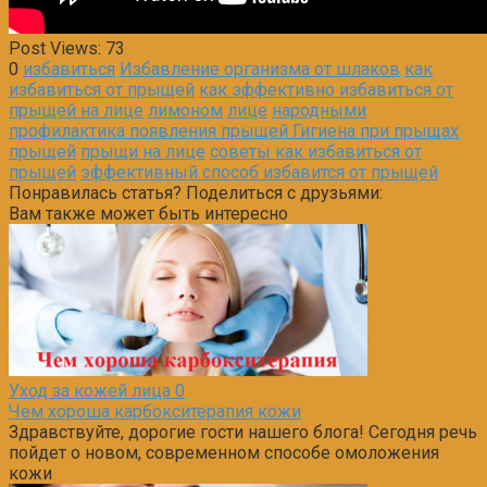
Post Views:
73
0
избавиться
Избавление организма от шлаков
как
избавиться от прыщей
как эффективно избавиться от
прыщей на лице
лимоном
лице
народными
профилактика появления прыщей Гигиена при прыщах
прыщей
прыщи на лице
советы как избавиться от
прыщей
эффективный способ избавится от прыщей
Понравилась статья? Поделиться с друзьями:
Вам также может быть интересно
Уход за кожей лица
0
Чем хороша карбокситерапия кожи
Здравствуйте, дорогие гости нашего блога! Сегодня речь
пойдет о новом, современном способе омоложения
кожи