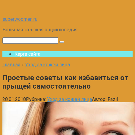
Перейти
superwoomen.ru
к
Большая женская энциклопедия
контенту
Поиск:
Карта сайта
Главная
»
Уход за кожей лица
Простые советы как избавиться от
прыщей самостоятельно
28.01.2018
Рубрика:
Уход за кожей лица
Автор:
Fazil