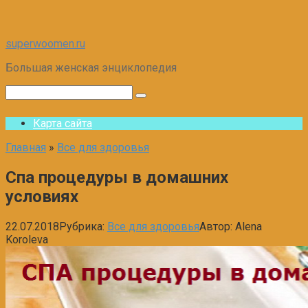
Перейти
superwoomen.ru
к
Большая женская энциклопедия
контенту
Поиск:
Карта сайта
Главная
»
Все для здоровья
Спа процедуры в домашних
условиях
22.07.2018
Рубрика:
Все для здоровья
Автор:
Alena
Koroleva