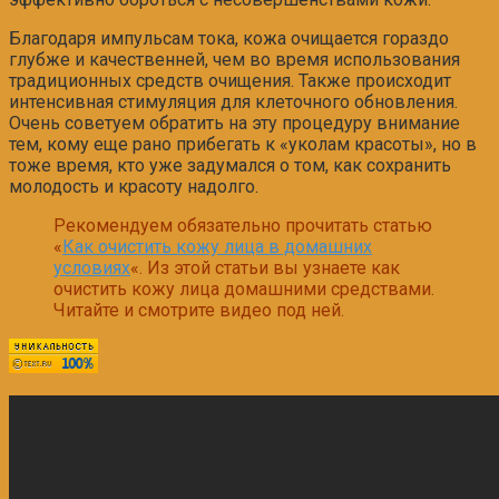
Благодаря импульсам тока, кожа очищается гораздо
глубже и качественней, чем во время использования
традиционных средств очищения. Также происходит
интенсивная стимуляция для клеточного обновления.
Очень советуем обратить на эту процедуру внимание
тем, кому еще рано прибегать к «уколам красоты», но в
тоже время, кто уже задумался о том, как сохранить
молодость и красоту надолго.
Рекомендуем обязательно прочитать статью
«
Как очистить кожу лица в домашних
условиях
«. Из этой статьи вы узнаете как
очистить кожу лица домашними средствами.
Читайте и смотрите видео под ней.