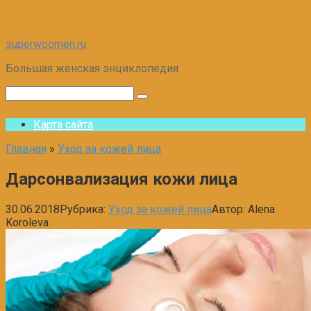
Перейти
superwoomen.ru
к
Большая женская энциклопедия
контенту
Поиск:
Карта сайта
Главная
»
Уход за кожей лица
Дарсонвализация кожи лица
30.06.2018
Рубрика:
Уход за кожей лица
Автор:
Alena
Koroleva