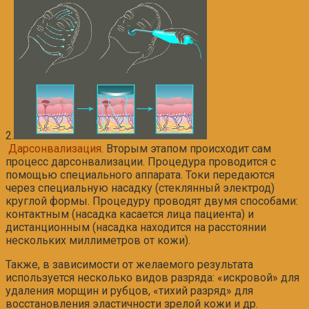
2.
Дарсонвализация
. Вторым этапом происходит сам
процесс дарсонвализации. Процедура проводится с
помощью специального аппарата. Токи передаются
через специальную насадку (стеклянный электрод)
круглой формы. Процедуру проводят двумя способами:
контактным (насадка касается лица пациента) и
дистанционным (насадка находится на расстоянии
нескольких миллиметров от кожи).
Также, в зависимости от желаемого результата
используется несколько видов разряда: «искровой» для
удаления морщин и рубцов, «тихий разряд» для
восстановления эластичности зрелой кожи и др.