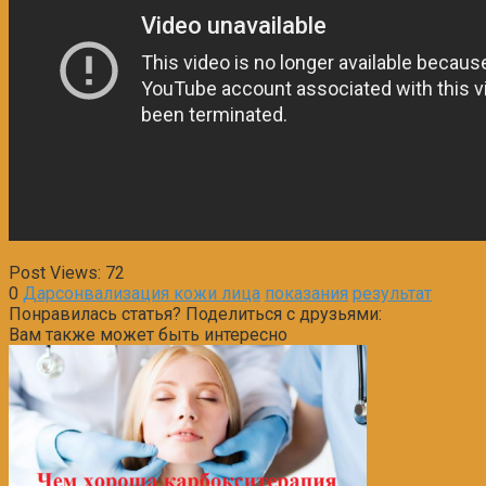
Post Views:
72
0
Дарсонвализация кожи лица
показания
результат
Понравилась статья? Поделиться с друзьями:
Вам также может быть интересно